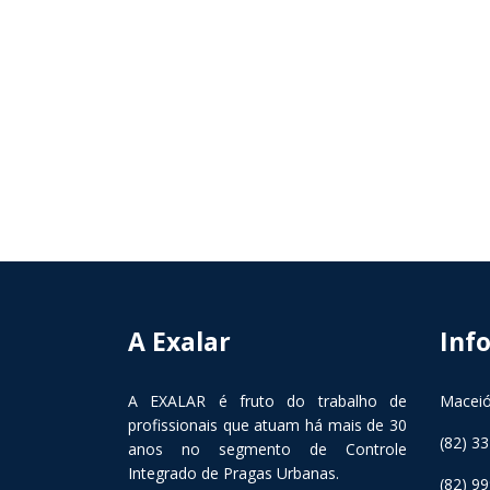
A Exalar
Inf
A EXALAR é fruto do trabalho de
Maceió
profissionais que atuam há mais de 30
(82) 3
anos no segmento de Controle
Integrado de Pragas Urbanas.
(82) 9