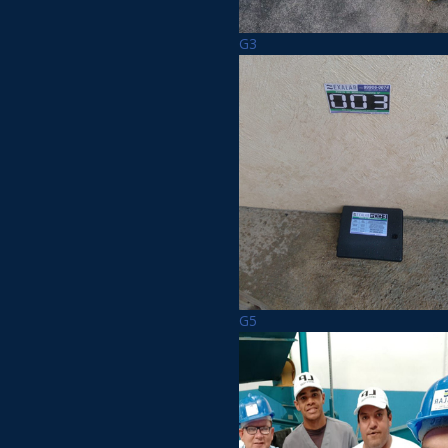
G3
G5