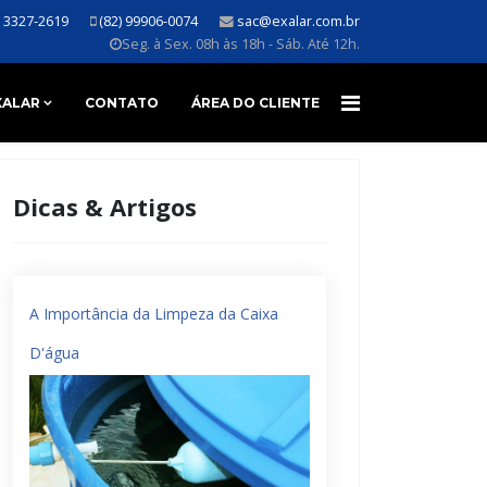
) 3327-2619
(82) 99906-0074
sac@exalar.com.br
Seg. à Sex. 08h às 18h - Sáb. Até 12h.
XALAR
CONTATO
ÁREA DO CLIENTE
Dicas & Artigos
A Importância da Limpeza da Caixa
D'água