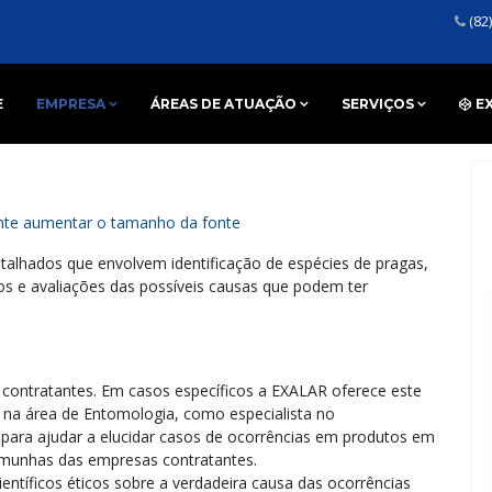
(82
E
EMPRESA
ÁREAS DE ATUAÇÃO
SERVIÇOS
E
nte
aumentar o tamanho da fonte
alhados que envolvem identificação de espécies de pragas,
s e avaliações das possíveis causas que podem ter
 contratantes. Em casos específicos a EXALAR oferece este
r na área de Entomologia, como especialista no
para ajudar a elucidar casos de ocorrências em produtos em
emunhas das empresas contratantes.
ntíficos éticos sobre a verdadeira causa das ocorrências