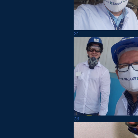
G1
G6