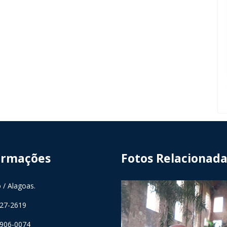
ormações
Fotos Relacionada
 / Alagoas.
327-2619
9906-0074