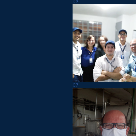
G8
G7