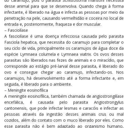
do caramujo, pois o parasita Schistosoma mansoni necessita
desse animal para que se desenvolva. Quando chega à forma
infectante, é liberado na água e infecta as pessoas por meio da
penetração na pele, causando vermelhidão e coceira no local de
entrada e, posteriormente, fraqueza e dor muscular.
– Fasciolíase
A fasciolíase é uma doença infecciosa causada pelo parasita
Fasciola hepatica, que necessita do caramujo para completar o
seu ciclo de vida, principalmente os caramujos de água doce da
espécie Lymnaea columela e Lymnaea viatrix. Os ovos desses
parasitas são liberados nas fezes de animais e o miracídio, que
corresponde ao estágio pré-larval desse parasita, é liberado do
ovo e consegue chegar ao caramujo, infectando-os. Nos
caramujos, há desenvolvimento até a forma infectante e, em
seguida, é liberado para o ambiente.
– Meningite eosinofílica
A meningite eosinofílica, também chamada de angiostrongilíase
encefálica, é causada pelo parasita Angiostrongylus
cantonensis, que pode infectar lesmas e caracóis e infectar as
pessoas através da ingestão desses animais crus ou mal
cozidos, além do contato com o muco liberado por eles. Como
esse parasita não é bem adaptado ao organismo humano,